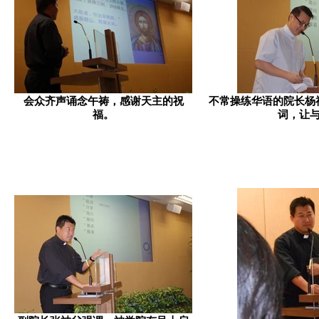
会众齐声诵念午祷，感谢天主的祝
不常操练华语的院长杨
福。
词，让