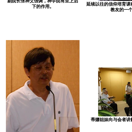
副院长张神父强调，神学院有呈上启
延续以往的信仰培育课
下的作用。
教友的一
蒂娜姐妹向与会者讲