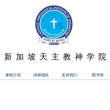
新 加 坡 天 主 教 神 学 院
课程介绍
讲师团队
支持我们
图书馆