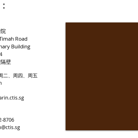
：
学院
 Timah Road
ary Building
4
堂隔壁
周二、周四、周五
m
in.ctis.sg
-8706
@ctis.sg