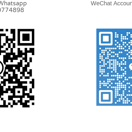
 Whatsapp
WeChat Accoun
0774898